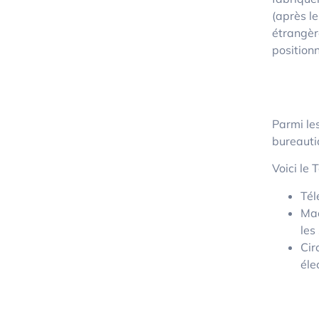
(après l
étrangèr
position
Parmi les
bureauti
Voici le 
Tél
Mac
les
Cir
éle