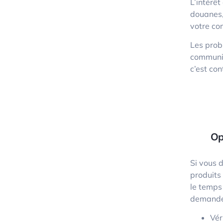
L’intérê
douanes, 
votre co
Les prob
communic
c’est co
Op
Si vous 
produits 
le temps 
demander
Vér