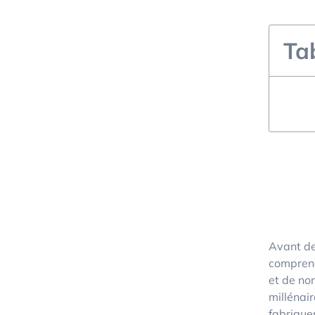
Ta
Avant de 
comprend
et de no
millénai
fabrique