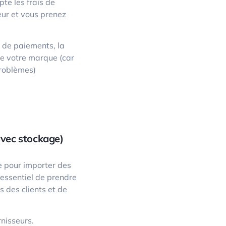
te les frais de
seur et vous prenez
 de paiements, la
de votre marque (car
problèmes)
(avec stockage)
e pour importer des
t essentiel de prendre
s des clients et de
rnisseurs.