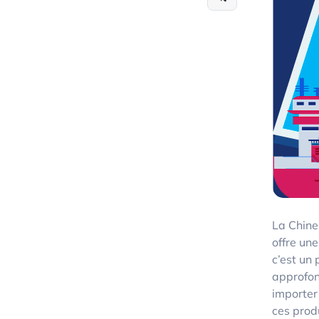
La Chine
offre un
c’est un
approfon
importer
ces prod