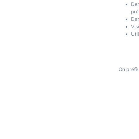
Dem
pré
Dem
Vis
Uti
On préfè