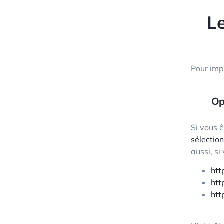
Le
Pour impo
Op
Si vous 
sélectio
aussi, si
htt
htt
htt